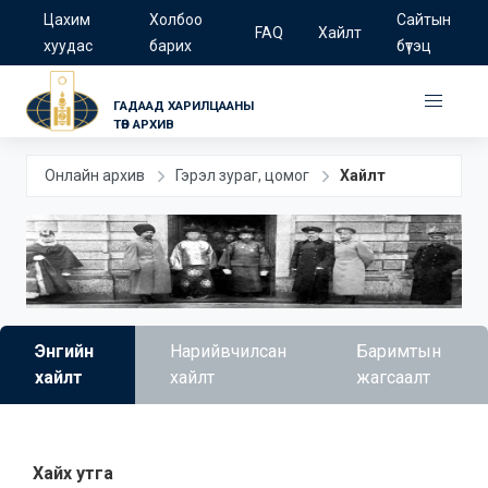
Цахим
Холбоо
Сайтын
FAQ
Хайлт
хуудас
барих
бүтэц
ГАДААД ХАРИЛЦААНЫ
ТӨВ АРХИВ
Онлайн архив
Гэрэл зураг, цомог
Хайлт
Энгийн
Нарийвчилсан
Баримтын
хайлт
хайлт
жагсаалт
Хайх утга