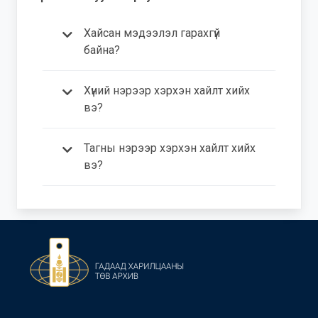
Хайсан мэдээлэл гарахгүй
байна?
Хүний нэрээр хэрхэн хайлт хийх
вэ?
Тагны нэрээр хэрхэн хайлт хийх
вэ?