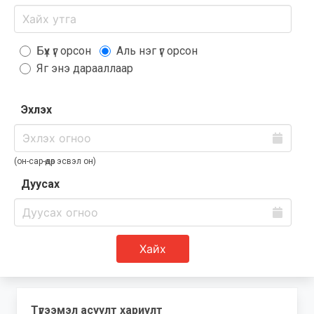
Бүх үг орсон
Аль нэг үг орсон
Яг энэ дарааллаар
Эхлэх
(он-сар-өдөр эсвэл он)
Дуусах
Хайх
Түгээмэл асуулт хариулт