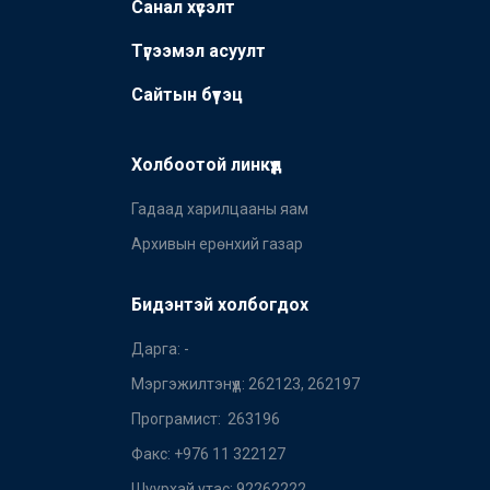
Санал хүсэлт
Түгээмэл асуулт
Сайтын бүтэц
Холбоотой линкүүд
Гадаад харилцааны яам
Архивын ерөнхий газар
Бидэнтэй холбогдох
Дарга
:
-
Мэргэжилтэнүүд
:
262123, 262197
Програмист
:
263196
Факс
:
+976 11 322127
Шуурхай утас
:
92262222