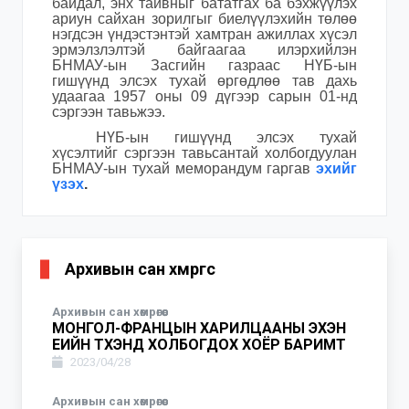
байдал, энх тайвныг бататгах ба бэхжүүлэх
ариун сайхан зорилгыг биелүүлэхийн төлөө
нэгдсэн үндэстэнтэй хамтран ажиллах хүсэл
эрмэлзлэлтэй байгаагаа илэрхийлэн
БНМАУ-ын Засгийн газраас НҮБ-ын
гишүүнд элсэх тухай өргөдлөө тав дахь
удаагаа 1957 оны 09 дүгээр сарын 01-нд
сэргээн тавьжээ.
НҮБ-ын гишүүнд элсэх тухай
хүсэлтийг сэргээн тавьсантай холбогдуулан
БНМАУ-ын тухай меморандум гаргав
эхийг
үзэх
.
Архивын сан хөмрөгөөс
Архивын сан хөмрөгөөс
МОНГОЛ-ФРАНЦЫН ХАРИЛЦААНЫ ЭХЭН
ҮЕИЙН ТҮҮХЭНД ХОЛБОГДОХ ХОЁР БАРИМТ
2023/04/28
Архивын сан хөмрөгөөс