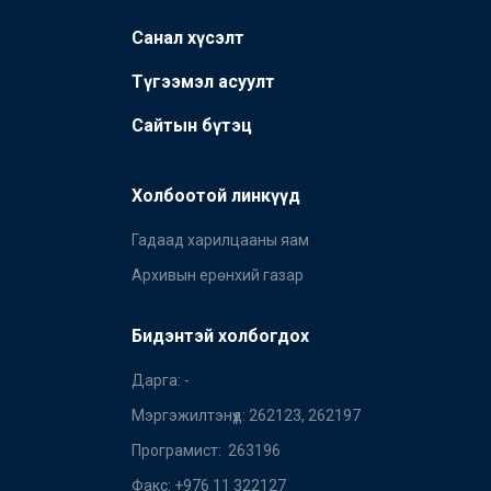
Санал хүсэлт
Түгээмэл асуулт
Сайтын бүтэц
Холбоотой линкүүд
Гадаад харилцааны яам
Архивын ерөнхий газар
Бидэнтэй холбогдох
Дарга
:
-
Мэргэжилтэнүүд
:
262123, 262197
Програмист
:
263196
Факс
:
+976 11 322127