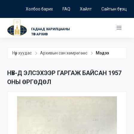
Холбоо барих
FAQ
Хайлт
Сайтын бүтэц
ГАДААД ХАРИЛЦААНЫ
ТӨВ АРХИВ
Нүүр хуудас
Архивын сан хөмрөгөөс
Мэдээ
НҮБ-Д ЭЛСЭХЭЭР ГАРГАЖ БАЙСАН 1957
ОНЫ ӨРГӨДӨЛ