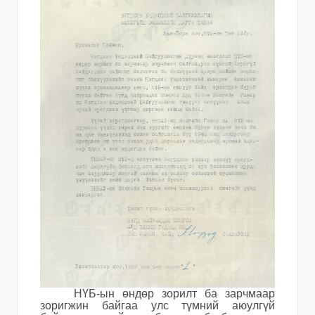
НҮБ-ын өндөр зорилт ба зарчмаар
зоригжин байгаа улс түмний аюулгүй